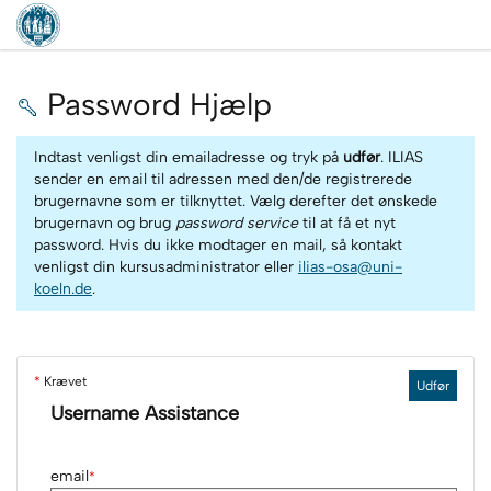
Password Hjælp
Indtast venligst din emailadresse og tryk på
udfør
. ILIAS
sender en email til adressen med den/de registrerede
brugernavne som er tilknyttet. Vælg derefter det ønskede
brugernavn og brug
password service
til at få et nyt
password. Hvis du ikke modtager en mail, så kontakt
venligst din kursusadministrator eller
ilias-osa@uni-
koeln.de
.
*
Krævet
Udfør
Username Assistance
email
*